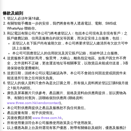
條款及細則
登記人必須年滿18歲。
有關智能手機進一步的安排，我們將會有專人透過電話、電郵、SMS或
WhatsApp 聯絡你。
和記電話有限公司("本公司")將考慮登記人﹝包括本公司現有及非現有客戶﹞之
賬戶繳費記錄、信用及服務合約狀況等因素，而決定安排上台服務，包括：
若登記人名下賬戶尚有逾期欠款，本公司將要求登記人繳清所有欠款方可申
請上台服務。
本公司可因應登記人的信用狀況及其它賬戶記錄，拒絕申請上台服務。
送貨服務不適用於馬湾，愉景灣，大嶼山，離島指定地區。如客戶因文件不齊
全，文件資料不正確，更改運送地址等相關事宜，以致貨品未能成功送達，3香
港保留收取運費權利。
送貨日期，須經本公司以電話確認為準。本公司不會就任何因送貨或因貨件未
能送達所引致之任何損失負責。
登記人的個人資料只會作為是次訂購之用，所有個人資料將於登記訂購6個月後
之1個月內銷毀。
廣告及屏幕圖片只供參考。產品圖片、規格及資料由供應商提供，並以實物為
準。有關任何查詢，請聯絡個別供應商 (聯絡資料:
www.three.com.hk/vendorcontact
)。
本公司對供應商提供之產品及服務恕不負任何責任。
產品貨量有限，視乎供貨情況。
其後收費請查閱
www.three.com.hk
。
所有使用量須符合本公司服務使用政策及公平使用政策。
以上優惠為新上台及特選現有客戶優惠，附帶有關條款及細則，優惠及服務計