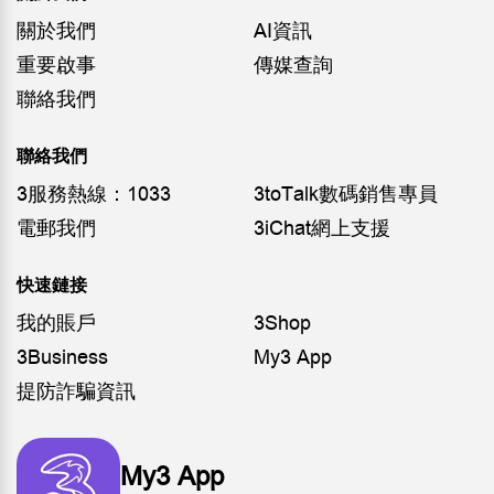
關於我們
AI資訊
重要啟事
傳媒查詢
聯絡我們
聯絡我們
3服務熱線：1033
3toTalk數碼銷售專員
電郵我們
3iChat網上支援
快速鏈接
我的賬戶
3Shop
3Business
My3 App
提防詐騙資訊
My3 App