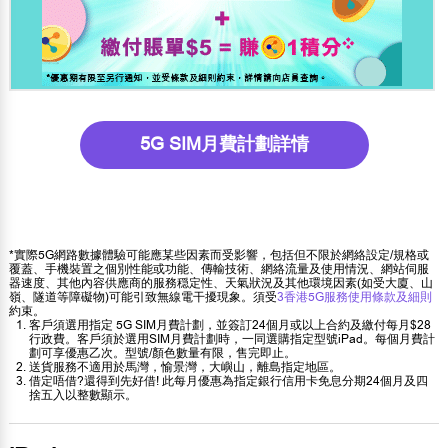
5G SIM月費計劃詳情
*實際5G網路數據體驗可能應某些因素而受影響，包括但不限於網絡設定/規格或
覆蓋、手機裝置之個別性能或功能、傳輸技術、網絡流量及使用情況、網站伺服
器速度、其他內容供應商的服務穏定性、天氣狀況及其他環境因素(如受大廈、山
嶺、隧道等障礙物)可能引致無線電干擾現象。須受
3香港5G服務使用條款及細則
約束。
客戶須選用指定 5G SIM月費計劃，並簽訂24個月或以上合約及繳付每月$28
行政費。客戶須於選用SIM月費計劃時，一同選購指定型號iPad。每個月費計
劃可享優惠乙次。型號/顏色數量有限，售完即止。
送貨服務不適用於馬灣，愉景灣，大嶼山，離島指定地區。
借定唔借?還得到先好借! 此每月優惠為指定銀行信用卡免息分期24個月及四
捨五入以整數顯示。