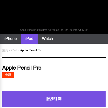
iPhone
iPad
Watch
主頁
/
iPad
/
Apple Pencil Pro
Apple Pencil Pro
全新
服務計劃