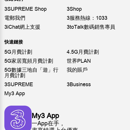
3SUPREME Shop
3Shop
電郵我們
3服務熱線：1033
3iChat網上支援
3toTalk數碼銷售專員
快速鏈接
5G月費計劃
4.5G月費計劃
5G家居寬頻月費計劃
世界PLAN
5G數據三地自「遊」行
我的賬戶
月費計劃
3SUPREME
3Business
My3 App
My3 App
一App在手，