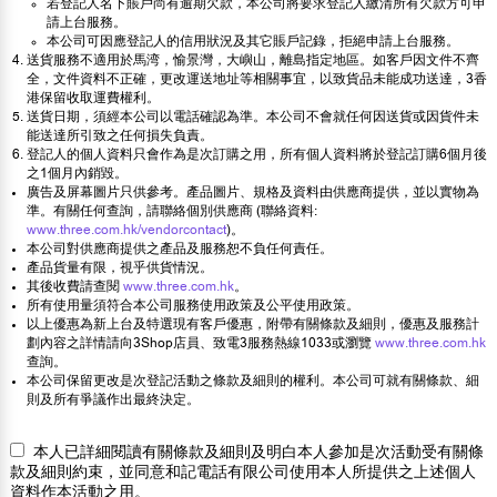
若登記人名下賬戶尚有逾期欠款，本公司將要求登記人繳清所有欠款方可申
請上台服務。
本公司可因應登記人的信用狀況及其它賬戶記錄，拒絕申請上台服務。
送貨服務不適用於馬湾，愉景灣，大嶼山，離島指定地區。如客戶因文件不齊
全，文件資料不正確，更改運送地址等相關事宜，以致貨品未能成功送達，3香
港保留收取運費權利。
送貨日期，須經本公司以電話確認為準。本公司不會就任何因送貨或因貨件未
能送達所引致之任何損失負責。
登記人的個人資料只會作為是次訂購之用，所有個人資料將於登記訂購6個月後
之1個月內銷毀。
廣告及屏幕圖片只供參考。產品圖片、規格及資料由供應商提供，並以實物為
準。有關任何查詢，請聯絡個別供應商 (聯絡資料:
www.three.com.hk/vendorcontact
)。
本公司對供應商提供之產品及服務恕不負任何責任。
產品貨量有限，視乎供貨情況。
其後收費請查閱
www.three.com.hk
。
所有使用量須符合本公司服務使用政策及公平使用政策。
以上優惠為新上台及特選現有客戶優惠，附帶有關條款及細則，優惠及服務計
劃內容之詳情請向3Shop店員、致電3服務熱線1033或瀏覽
www.three.com.hk
查詢。
本公司保留更改是次登記活動之條款及細則的權利。本公司可就有關條款、細
則及所有爭議作出最終決定。
本人已詳細閱讀有關條款及細則及明白本人參加是次活動受有關條
款及細則約束，並同意和記電話有限公司使用本人所提供之上述個人
資料作本活動之用。